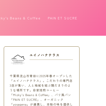
zky’s Beans & Coffee
PAIN ET SUCRE
ユイノハナテラス
千葉県流山市青田に2025年春オープンした
「ユイノハナテラス」。こだわりの専門店
3店が集い、人と地域を結ぶ陽だまりのよ
うな場所です。自家焙煎コーヒー
「Mizky’s Beans & Coffee」、パリ風パン
「PAIN ET SUCRE」、オーガニック
「yosagena」が連携し、本物の味を提供し