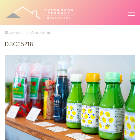
MENU
2025.04.16
2025.04.18
DSC05218
自然素材yosagena
Mizky’s Beans & Coffee
PAIN ET SUCRE